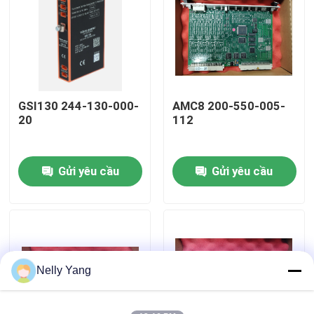
Chuyến tham quan nhà máy
Kiểm soát chất lượng
GSI130 244-130-000-
AMC8 200-550-005-
20
112
Liên hệ với chúng tôi
Gửi yêu cầu
Gửi yêu cầu
Tin tức
Yêu cầu Đặt giá
Phụ tùng PLC
Nelly Yang
Bộ phận nhẹ nhàng Nevada