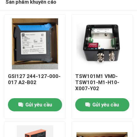
Sản phẩm khuyến cáo
GSI127 244-127-000-
TSW101M1 VMD-
017 A2-B02
TSW101-M1-H10-
X007-Y02
Nhà
Gửi yêu cầu
Gửi yêu cầu
Sản phẩm
Về chúng tôi