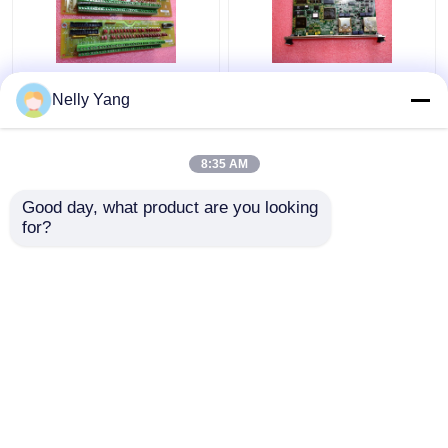
DS200SIOBH1A Bảng
Bảng mạch in General
Nelly Yang
điều khiển General
Electric
Electric PLC GE I O
IS215UCVGM06A Mark
Chân đế VME
VI
8:35 AM
Giá tốt nhất
Giá tốt nhất
Good day, what product are you looking 
for?
Liên hệ chúng tôi
Liên hệ chúng tôi
Xem thêm
Nhà
Về chúng
Liên hệ với chúng
Desktop
tôi
tôi
Site
Sơ đồ trang web
Chính sách bảo mật