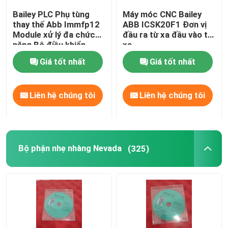
Bailey PLC Phụ tùng
Máy móc CNC Bailey
Mô-đun Allen Bradley
thay thế Abb Immfp12
ABB ICSK20F1 Đơn vị
Module xử lý đa chức
đầu ra từ xa đầu vào từ
năng Bộ điều khiển
xa
mạnh mẽ
Emerson Delta V DCS
Giá tốt nhất
Giá tốt nhất
Phụ tùng điện Schneider
Liên hệ chúng tôi
Liên hệ chúng tôi
Bộ phận Foxboro
Bộ phận nhẹ nhàng Nevada
(325)
Westinghouse ovation
Mô-đun Yokogawa
Mô-đun Bachmann