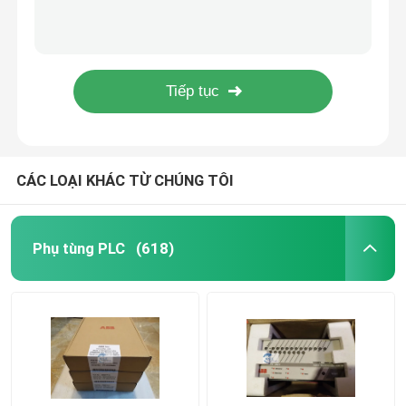
Bailey ABB IMSED01 / IMSEDO1 Chuỗi sự kiện Mô-đun HR
Phụ tùng PLC tự động Bailey ABB INICT01 INFI-NET sang mô-đun chuyển máy tính INICTO1
Mô-đun ABB
Module chuyển đổi máy tính Bailey ABB INICT03A INICTO3A Chuyển từ máy tính sang máy tính
Thụy Điển Phụ tùng PLC Bailey ABB INNIS01 Bảng mạch in đơn
PLC Triplex
Máy móc CNC Bailey ABB ICSK20F1 Đơn vị đầu ra từ xa đầu vào từ xa
PLC điện nói chung
CÁC LOẠI KHÁC TỪ CHÚNG TÔI
Triconx DCS
Phụ tùng PLC
(618)
Phụ tùng Honeywell
Mô-đun Woodward
Emerson Epro