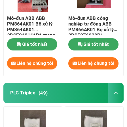
Mô-đun ABB ABB
Mô-đun ABB công
PM864AK01 Bộ xử lý
nghiệp tự động ABB
PM864AK01
PM866AK01 Bộ xử lý
3BSE018161R1 trong
3BSE076939R1
kho
Giá tốt nhất
Giá tốt nhất
Liên hệ chúng tôi
Liên hệ chúng tôi
PLC Triplex
(49)