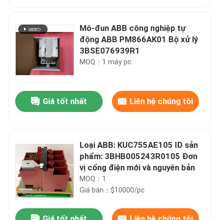
Mô-đun ABB công nghiệp tự
động ABB PM866AK01 Bộ xử lý
3BSE076939R1
MOQ：1 máy pc
Giá tốt nhất
Liên hệ chúng tôi
Loại ABB: KUC755AE105 ID sản
Nhà
phẩm: 3BHB005243R0105 Đơn
vị cổng điện mới và nguyên bản
MOQ：1
Sản phẩm
Giá bán：$10000/pc
Về chúng tôi
Giá tốt nhất
Liên hệ chúng tôi