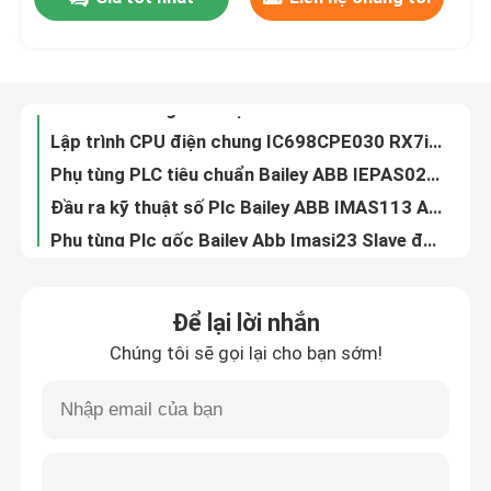
Cấu hình chung PLC điện tử IC698CPE020 700 MHz Bộ vi xử lý Pentium III
Lập trình CPU điện chung IC698CPE030 RX7i để điều khiển máy
Chuyến tham quan nhà máy
Phụ tùng PLC tiêu chuẩn Bailey ABB IEPAS02, Mô-đun nguồn 24 hệ thống AC
Đầu ra kỹ thuật số Plc Bailey ABB IMAS113 ABB Bailey Infi 90 Đầu vào tương tự
Phụ tùng Plc gốc Bailey Abb Imasi23 Slave đầu vào tương tự 16 kênh phổ quát
Kiểm soát chất lượng
Bảng điện tử Bailey Abb Imaso11 Hệ thống nô lệ Bailey Infi 90 Dcs
Thụy Điển PLC Phụ tùng Bailey ABB IMCIS02 Control IO Slave Module
Liên hệ với chúng tôi
Bailey ABB IMCIS22 Control Harmony Rack Mô-đun IO Hiệu suất cao
Giám sát quá trình Phụ tùng PLC Bailey ABB Đầu vào kỹ thuật số IMDSI13 IMDSI14 IMDSI22
Tin tức
Các thành phần UI-90 120/24/48/125 VDC Bailey ABB IMDSI22
Để lại lời nhắn
Đầu ra kỹ thuật số PLC Phụ tùng Bailey ABB IMDSO14 Thiết bị trường điều khiển
Yêu cầu Đặt giá
Chúng tôi sẽ gọi lại cho bạn sớm!
Mô-đun đầu vào tương tự Bailey ABB IMFEC12 Mô-đun FEC 15 Kênh tương tự
Hydlic Servo Plc Phụ tùng thay thế Bailey Abb Imhss03 Module IO thông minh
Phụ tùng PLC
Mô-đun xử lý đa chức năng Bailey ABB IMMFP02 IMMFPO2
Thiết bị đầu cuối PLC Phụ tùng MFP I / O CARD Bộ xử lý đa chức năng IMMPIO1
Bộ phận nhẹ nhàng Nevada