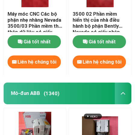
PLC Hima
Máy móc CNC Các bộ
3500 02 Phần mềm
phận nhẹ nhàng Nevada
hiển thị của nhà điều
3500/03 Phần mềm thu
hành bộ phận Bently
thập dữ liệu có giấy
Nevada có giấy phép
Mô-đun Siemens
phép liên quan
liên quan
Giá tốt nhất
Giá tốt nhất
Mô-đun BR
Liên hệ chúng tôi
Liên hệ chúng tôi
Phụ tùng DCS
MEGT VBM
Mô-đun ABB
(1340)
Các công cụ có thể sử dụng