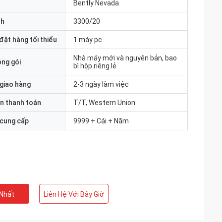
Bently Nevada
nh
3300/20
đặt hàng tối thiểu
1 máy pc
Nhà máy mới và nguyên bản, bao
óng gói
bì hộp riêng lẻ
 giao hàng
2-3 ngày làm việc
n thanh toán
T/T, Western Union
 cung cấp
9999 + Cái + Năm
 Nhất
Liên Hệ Với Bây Giờ