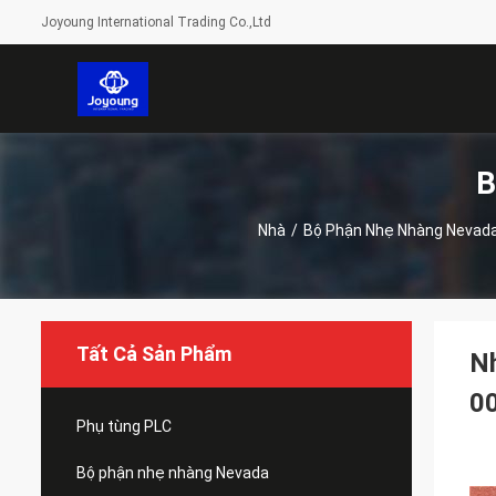
Joyoung International Trading Co.,Ltd
B
Nhà
/
Bộ Phận Nhẹ Nhàng Nevad
Tất Cả Sản Phẩm
N
0
Phụ tùng PLC
Bộ phận nhẹ nhàng Nevada