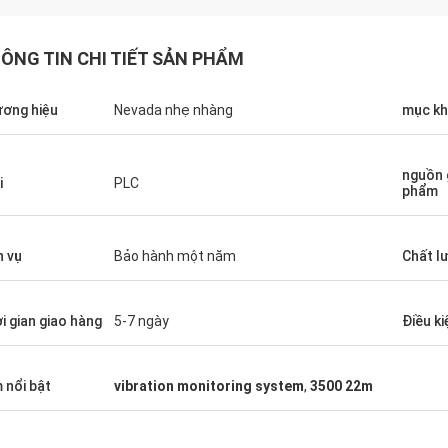
ÔNG TIN CHI TIẾT SẢN PHẨM
ơng hiệu
Nevada nhẹ nhàng
mục k
nguồn 
i
PLC
phẩm
h vụ
Bảo hành một năm
Chất l
i gian giao hàng
5-7 ngày
Điều ki
 nổi bật
vibration monitoring system
,
3500 22m