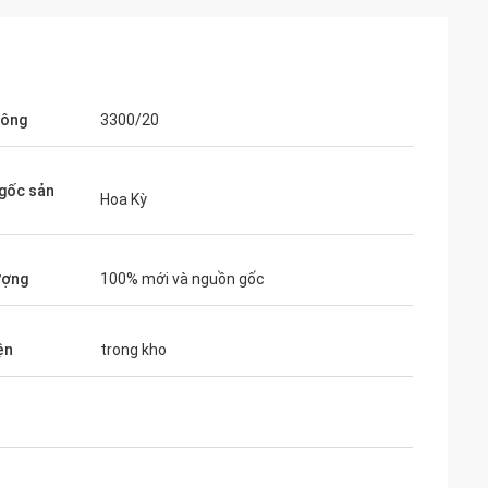
hông
3300/20
gốc sản
Hoa Kỳ
ượng
100% mới và nguồn gốc
ện
trong kho