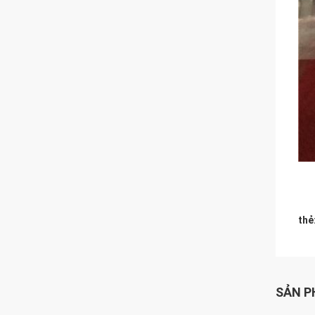
thẻ
SẢN P