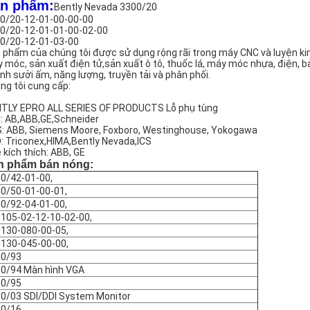
n phẩm:
Bently Nevada 3300/20
0/20-12-01-00-00-00
0/20-12-01-01-00-02-00
0/20-12-01-03-00
 phẩm của chúng tôi được sử dụng rộng rãi trong máy CNC và luyện kim, 
 móc, sản xuất điện tử,sản xuất ô tô, thuốc lá, máy móc nhựa, điện, bả
nh sưởi ấm, năng lượng, truyền tải và phân phối.
ng tôi cung cấp:
TLY EPRO ALL SERIES OF PRODUCTS Lỗ phụ tùng
: AB,ABB,GE,Schneider
: ABB, Siemens Moore, Foxboro, Westinghouse, Yokogawa
: Triconex,HIMA,Bently Nevada,ICS
 kích thích: ABB, GE
n phẩm bán nóng:
0/42-01-00,
0/50-01-00-01,
0/92-04-01-00,
105-02-12-10-02-00,
130-080-00-05,
130-045-00-00,
00/93
0/94 Màn hình VGA
00/95
0/03 SDI/DDI System Monitor
00/16