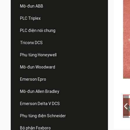
Mô-đun ABB
PLC Triplex
PLC điện nói chung
Triconx DCS
Phụ tùng Honeywell
Mô-đun Woodward
Emerson Epro
Mô-đun Allen Bradley
Emerson Delta V DCS
Phụ tùng điện Schneider
Bộ phận Foxboro