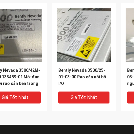
ly Nevada 3500/42M-
Bently Nevada 3500/25-
Ben
0 135489-01 Mô-đun
01-03-00 Rào cản nội bộ
05-
ới rào cản bên trong
I/O
ngu
Giá Tốt Nhất
Giá Tốt Nhất