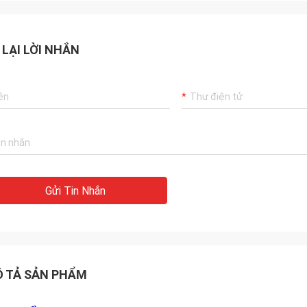
 LẠI LỜI NHẮN
Mohammed Khan
Rahma
y Sumset International Trading Co.,
Nhà cung cấp và người b
d là một đối tác đáng tin cậy, chúng
chúng tôi Brown Luo, Cả
ập khẩu hàng hóa từ nó. Nhận được
chu đáo của cô ấy! Chúng
n phẩm chất lượng tốt và dịch vụ
được hợp tác với một cô
i. Nó sẽ là đối tác lâu dài của chúng
Gửi Tin Nhắn
 TẢ SẢN PHẨM