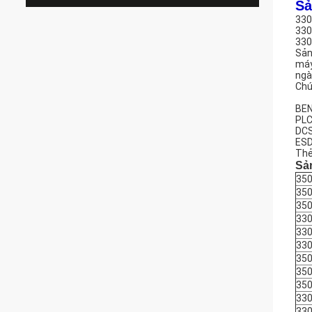
Sả
330
330
330
Sản
máy
ngà
Chú
BEN
PLC
DCS
ESD
Thẻ
Sả
350
350
350
330
330
330
35
350
35
330
33