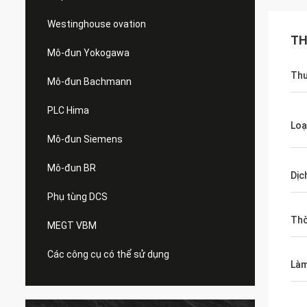
Westinghouse ovation
TH
Mô-đun Yokogawa
Thư
Mô-đun Bachmann
PLC Hima
Loạ
Mô-đun Siemens
Mô-đun BR
Dịc
Phụ tùng DCS
Thờ
MEGT VBM
Các công cụ có thể sử dụng
Làm