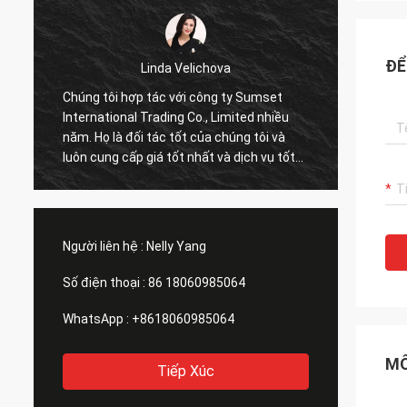
ĐỂ
Linda Velichova
Chúng tôi hợp tác với công ty Sumset
Công t
International Trading Co., Limited nhiều
Limite
năm. Họ là đối tác tốt của chúng tôi và
tôi nh
!
luôn cung cấp giá tốt nhất và dịch vụ tốt
các sả
đẹp!
kịp thờ
tôi!
Người liên hệ :
Nelly Yang
Số điện thoại :
86 18060985064
WhatsApp :
+8618060985064
MÔ
Tiếp Xúc