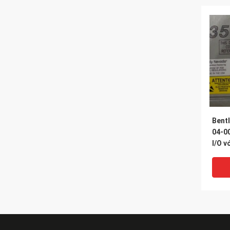
Bent
04-0
I/O v