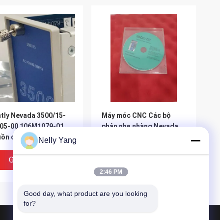
tly Nevada 3500/15-
Máy móc CNC Các bộ
05-00 106M1079-01
phận nhẹ nhàng Nevada
ồn cung cấp điện
3500/03 Phần mềm thu
Nelly Yang
thập dữ liệu có giấy phép
liên quan
Giá Tốt Nhất
Giá Tốt Nhất
2:46 PM
Good day, what product are you looking 
for?