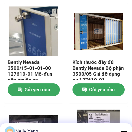
Chuyến tham quan nhà máy
Kiểm soát chất lượng
Liên hệ với chúng tôi
Bently Nevada
Kích thước đầy đủ
3500/15-01-01-00
Bently Nevada Bộ phận
Tin tức
127610-01 Mô-đun
3500/05 Giá đỡ dụng
cấp nguồn ac
cụ 127610-01
125840-01 / 125840-
Gửi yêu cầu
Gửi yêu cầu
Yêu cầu Đặt giá
02
Phụ tùng PLC
Bộ phận nhẹ nhàng Nevada
Nelly Yang