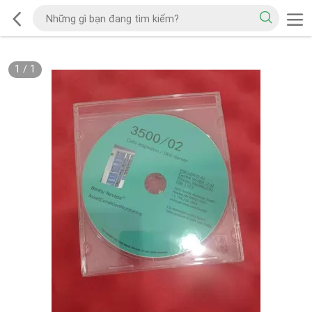
1
/
1