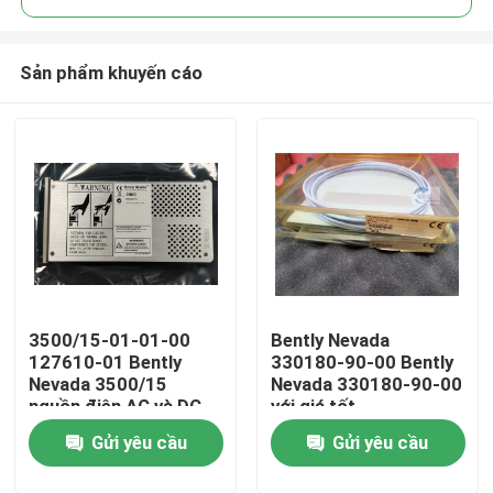
Sản phẩm khuyến cáo
3500/15-01-01-00
Bently Nevada
Nhà
127610-01 Bently
330180-90-00 Bently
Nevada 3500/15
Nevada 330180-90-00
nguồn điện AC và DC
với giá tốt
Sản phẩm
Gửi yêu cầu
Gửi yêu cầu
Về chúng tôi