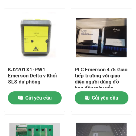
KJ2201X1-PW1
PLC Emerson 475 Giao
Emerson Delta v Khối
tiếp trường với giao
SLS dự phòng
diện người dùng đồ
họa đầy màu sắc
Nhà
Gửi yêu cầu
Gửi yêu cầu
Sản phẩm
Về chúng tôi