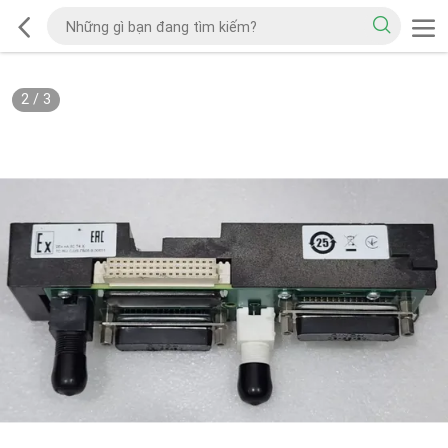
2
/
3