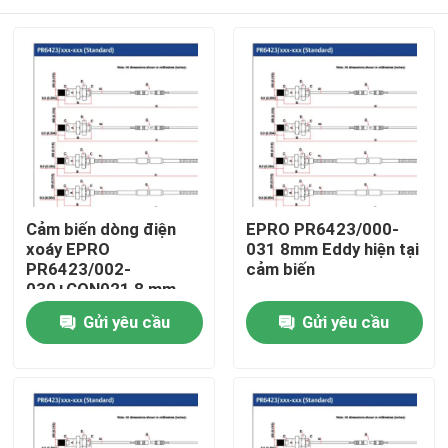
Cảm biến dòng điện
EPRO PR6423/000-
xoáy EPRO
031 8mm Eddy hiện tại
PR6423/002-
cảm biến
030+CON021 8 mm
Nhà
Gửi yêu cầu
Gửi yêu cầu
Sản phẩm
Về chúng tôi