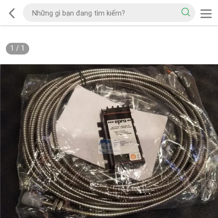
1
/
1