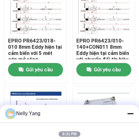
Chuyến tham quan nhà máy
Kiểm soát chất lượng
EPRO PR6423/018-
EPRO PR6423/010-
010 8mm Eddy hiện tại
140+CON011 8mm
cảm biến với 5 mét
Eddy hiện tại cảm biến
Liên hệ với chúng tôi
cáp mở rộng
với chuyển đổi tín hiệu
Gửi yêu cầu
Gửi yêu cầu
Tin tức
Yêu cầu Đặt giá
Nelly Yang
Phụ tùng PLC
8:31 PM
Bộ phận nhẹ nhàng Nevada