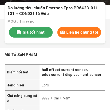
Đo lường tiêu chuẩn Emerson Epro PR6423-011-
131 + CON031 từ Đức
MOQ：1 máy pc
Giá tốt nhất
Liên hệ chúng tôi
Mô Tả SảN PHẩM
hall effect current sensor
,
Điểm nổi bật:
eddy current displacement sensor
Hàng hiệu
Epro
Khả năng cung cấ
9999 + Cái + Năm
p