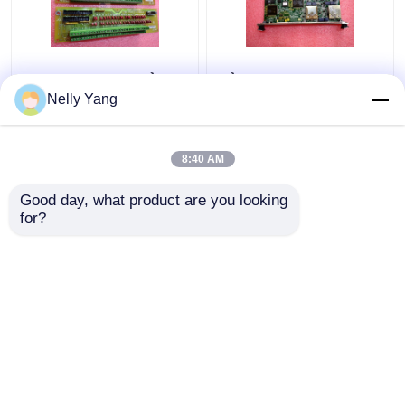
DS200SIOBH1A Bảng
Bảng mạch in General
điều khiển General
Electric
Nelly Yang
Electric PLC GE I O
IS215UCVGM06A Mark
Chân đế VME
VI
8:40 AM
Giá tốt nhất
Giá tốt nhất
Good day, what product are you looking 
for?
Liên hệ chúng tôi
Liên hệ chúng tôi
Xem thêm
Nhà
Về chúng tôi
Liên hệ với chúng tôi
Desktop Site
Sơ đồ trang web
Chính sách bảo mật