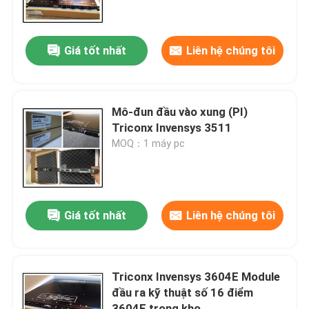
Chuyến tham quan nhà máy
Giá tốt nhất
Liên hệ chúng tôi
Kiểm soát chất lượng
Mô-đun đầu vào xung (PI)
Liên hệ với chúng tôi
Triconx Invensys 3511
MOQ：1 máy pc
Tin tức
Yêu cầu Đặt giá
Giá tốt nhất
Liên hệ chúng tôi
Phụ tùng PLC
Triconx Invensys 3604E Module
đầu ra kỹ thuật số 16 điểm
Bộ phận nhẹ nhàng Nevada
3604E trong kho