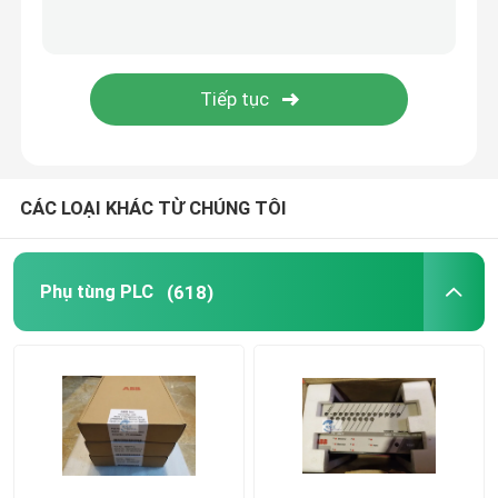
Mô-đun Allen Bradley
Emerson Delta V DCS
Phụ tùng điện Schneider
CÁC LOẠI KHÁC TỪ CHÚNG TÔI
Bộ phận Foxboro
Phụ tùng PLC
(618)
Westinghouse ovation
Mô-đun Yokogawa
Mô-đun Bachmann