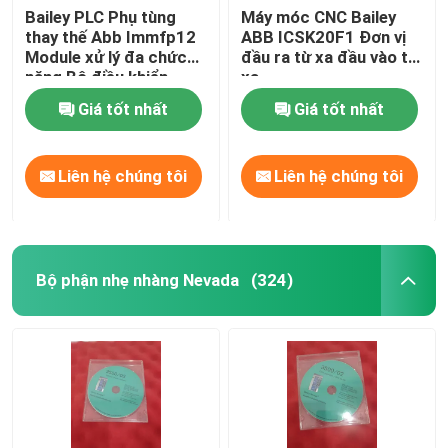
Bailey PLC Phụ tùng
Máy móc CNC Bailey
thay thế Abb Immfp12
ABB ICSK20F1 Đơn vị
PLC Hima
Module xử lý đa chức
đầu ra từ xa đầu vào từ
năng Bộ điều khiển
xa
mạnh mẽ
Mô-đun Siemens
Giá tốt nhất
Giá tốt nhất
Mô-đun BR
Liên hệ chúng tôi
Liên hệ chúng tôi
Phụ tùng DCS
Bộ phận nhẹ nhàng Nevada
(324)
MEGT VBM
Các công cụ có thể sử dụng