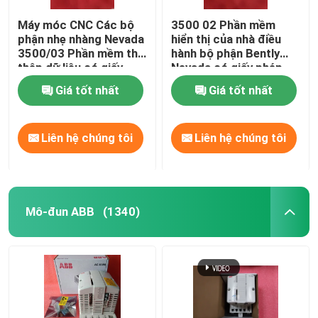
Máy móc CNC Các bộ
3500 02 Phần mềm
phận nhẹ nhàng Nevada
hiển thị của nhà điều
3500/03 Phần mềm thu
hành bộ phận Bently
thập dữ liệu có giấy
Nevada có giấy phép
phép liên quan
liên quan
Giá tốt nhất
Giá tốt nhất
Liên hệ chúng tôi
Liên hệ chúng tôi
Mô-đun ABB
(1340)