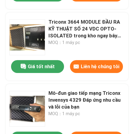
Triconx 3664 MODULE ĐẦU RA
KỸ THUẬT SỐ 24 VDC OPTO-
ISOLATED trong kho ngay bây
giờ
MOQ：1 máy pc
Giá tốt nhất
Liên hệ chúng tôi
Mô-đun giao tiếp mạng Triconx
Invensys 4329 Đáp ứng nhu cầu
và lỗi của bạn
MOQ：1 máy pc