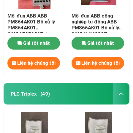
Mô-đun ABB ABB
Mô-đun ABB công
PM864AK01 Bộ xử lý
nghiệp tự động ABB
PM864AK01
PM866AK01 Bộ xử lý
3BSE018161R1 trong
3BSE076939R1
kho
Giá tốt nhất
Giá tốt nhất
Liên hệ chúng tôi
Liên hệ chúng tôi
PLC Triplex
(49)