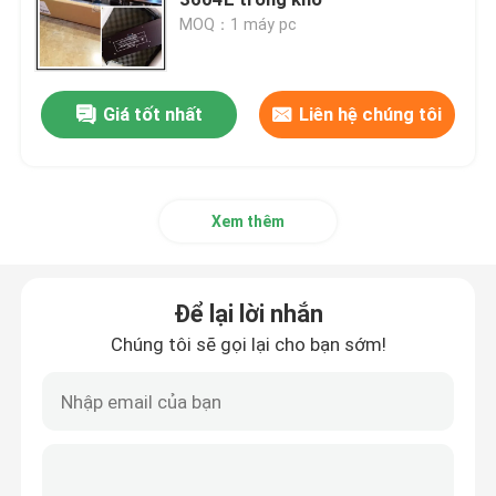
MOQ：1 máy pc
Mô-đun ABB
Giá tốt nhất
Liên hệ chúng tôi
PLC Triplex
PLC điện nói chung
Xem thêm
Triconx DCS
Để lại lời nhắn
Phụ tùng Honeywell
Chúng tôi sẽ gọi lại cho bạn sớm!
Mô-đun Woodward
Emerson Epro