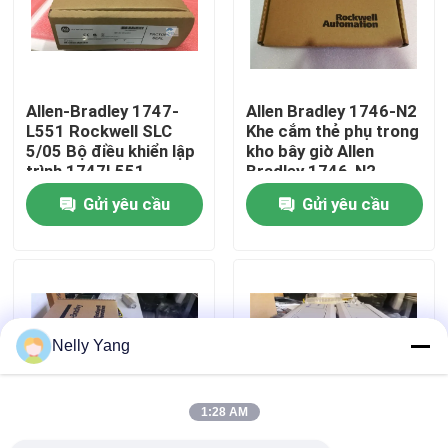
Chuyến tham quan nhà máy
Allen-Bradley 1747-
Allen Bradley 1746-N2
Kiểm soát chất lượng
L551 Rockwell SLC
Khe cắm thẻ phụ trong
5/05 Bộ điều khiển lập
kho bây giờ Allen
trình 1747L551
Bradley 1746-N2
Liên hệ với chúng tôi
Gửi yêu cầu
Gửi yêu cầu
Tin tức
Yêu cầu Đặt giá
Nelly Yang
Phụ tùng PLC
1:28 AM
Bộ phận nhẹ nhàng Nevada