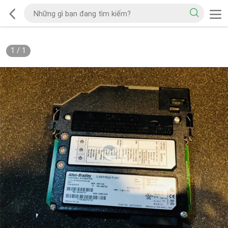
1
/
1