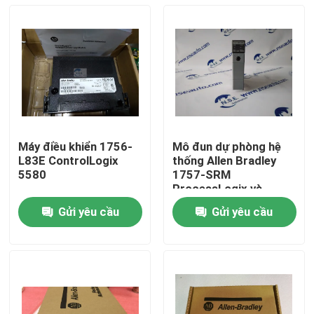
Máy điều khiển 1756-
Mô đun dự phòng hệ
L83E ControlLogix
thống Allen Bradley
5580
1757-SRM
ProcessLogix và
ControlLogix
Gửi yêu cầu
Gửi yêu cầu
Nhà
Sản phẩm
Về chúng tôi